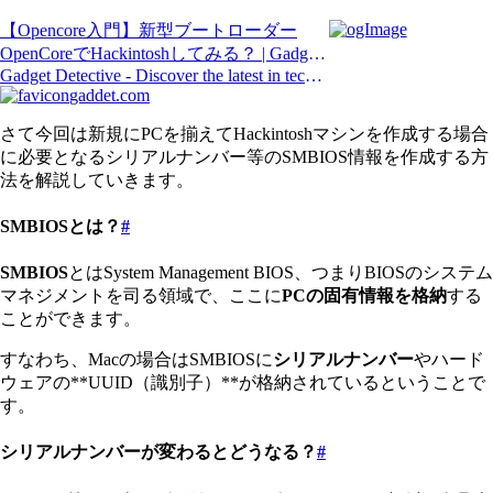
【Opencore入門】新型ブートローダー
OpenCoreでHackintoshしてみる？ | Gadget
Detective
Gadget Detective - Discover the latest in tech
and gadgets
gaddet.com
さて今回は新規にPCを揃えてHackintoshマシンを作成する場合
に必要となるシリアルナンバー等のSMBIOS情報を作成する方
法を解説していきます。
SMBIOSとは？
#
SMBIOS
とはSystem Management BIOS、つまりBIOSのシステム
マネジメントを司る領域で、ここに
PCの固有情報を格納
する
ことができます。
すなわち、Macの場合はSMBIOSに
シリアルナンバー
やハード
ウェアの**UUID（識別子）**が格納されているということで
す。
シリアルナンバーが変わるとどうなる？
#