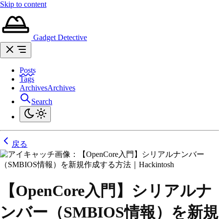
Skip to content
Gadget Detective
Posts
Tags
Archives
Archives
Search
戻る
【OpenCore入門】シリアルナ
ンバー（SMBIOS情報）を新規