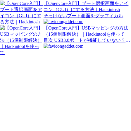
でお…
【OpenCore入門】ブート選択画面をアイ
コン（GUI）にする方法｜Hackintosh
そっけないブート画面をグラフィカルに
gaddet.com
してみよう CaseMODしたPowerMac i7に
最新ブートローダーOpenCore0.6.6で
【OpenCore入門】USBマッピングの方法
Hackintoshを楽…
（15個制限解決）｜Hackintoolを使って
目次 USB3.0ポートが機能していない？
gaddet.com
CaseMODしたPowerMac i7に最新ブートロ
ーダーOpenCore0.7.0でHackintoshを楽し
ん…