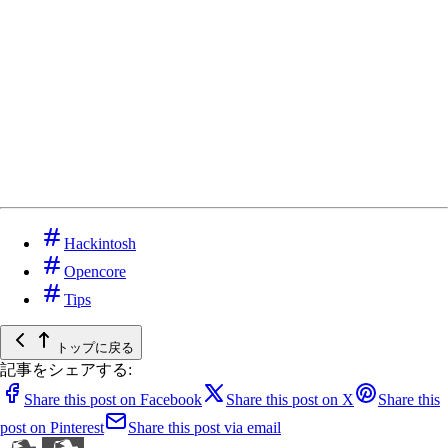
Hackintosh
Opencore
Tips
トップに戻る
記事をシェアする:
Share this post on Facebook
Share this post on X
Share this
post on Pinterest
Share this post via email