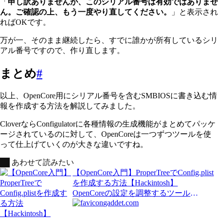
「
申し訳ありませんが、このシリアル番号は有効ではありませ
ん。ご確認の上、もう一度やり直してください。
」と表示され
ればOKです。
万が一、そのまま継続したら、すでに誰かが所有しているシリ
アル番号ですので、作り直します。
まとめ
#
以上、OpenCore用にシリアル番号を含むSMBIOSに書き込む情
報を作成する方法を解説してみました。
CloverならConfigulatorに各種情報の生成機能がまとめてパッケ
ージされているのに対して、OpenCoreは一つずつツールを使
って仕上げていくのが大きな違いですね。
あわせて読みたい
【OpenCore入門】ProperTreeでConfig.plist
を作成する方法【Hackintosh】
OpenCoreの設定を調整するツール
gaddet.com
CaseMODしたPowerMac i7に最新ブートロ
ーダーOpenCore0.6.6でHackintoshを楽しん