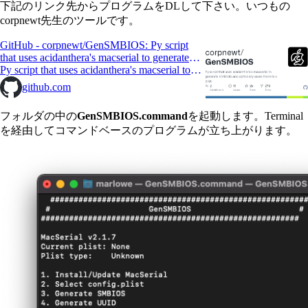
下記のリンク先からプログラムをDLして下さい。いつもの
corpnewt先生のツールです。
GitHub - corpnewt/GenSMBIOS: Py script
that uses acidanthera's macserial to generate
SMBIOS and optionally saves them to a plist.
Py script that uses acidanthera's macserial to
generate SMBIOS and optionally saves them
github.com
to a plist. - corpnewt/GenSMBIOS
フォルダの中の
GenSMBIOS.command
を起動します。Terminal
を経由してコマンドベースのプログラムが立ち上がります。